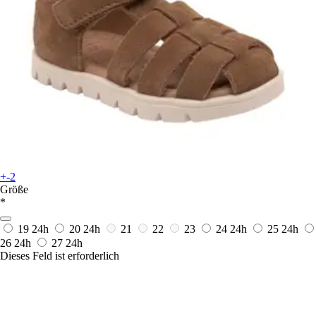
+-2
Größe
*
19
24h
20
24h
21
22
23
24
24h
25
24h
26
24h
27
24h
Dieses Feld ist erforderlich