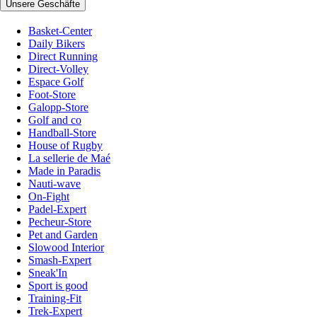
Unsere Geschäfte
Basket-Center
Daily Bikers
Direct Running
Direct-Volley
Espace Golf
Foot-Store
Galopp-Store
Golf and co
Handball-Store
House of Rugby
La sellerie de Maé
Made in Paradis
Nauti-wave
On-Fight
Padel-Expert
Pecheur-Store
Pet and Garden
Slowood Interior
Smash-Expert
Sneak'In
Sport is good
Training-Fit
Trek-Expert