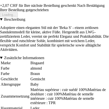
+2,07 CHF
für Ihre nächste Bestellung geschenkt
Nach Bestätigung
Ihrer Bestellung gutgeschrieben
Loading...
Beschreibung
Adoptiere einen eleganten Stil mit der 'Beka S' - einem zeitlosen
Sandalenmodell für kleine, aktive Füße. Hergestellt aus LWG-
zertifiziertem Leder, vereint sie perfekt Eleganz und Praktikabilität. Die
flexible und rutschfeste Sohle, kombiniert mit weichem Leder,
verspricht Komfort und Stabilität für spielerische sowie alltägliche
Aktivitäten.
Zusätzliche Informationen
Marke
Bisgaard
Farbe
almond
Farbe
Braun
Geschlecht
Gemischt
Altersgruppe
Baby
Matériau supérieur : cuir suédé 100%Matériau de
doublure : cuir 100%Matériau de semelle
Zusammensetzung
intérieure : cuir 100%Matériau de semelle
extérieure : TPR
Hauptmaterial
Leder