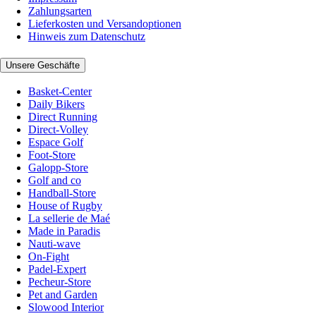
Zahlungsarten
Lieferkosten und Versandoptionen
Hinweis zum Datenschutz
Unsere Geschäfte
Basket-Center
Daily Bikers
Direct Running
Direct-Volley
Espace Golf
Foot-Store
Galopp-Store
Golf and co
Handball-Store
House of Rugby
La sellerie de Maé
Made in Paradis
Nauti-wave
On-Fight
Padel-Expert
Pecheur-Store
Pet and Garden
Slowood Interior