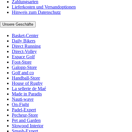
Zahlungsarten
Lieferkosten und Versandoptionen
Hinweis zum Datenschutz
Unsere Geschäfte
Basket-Center
Daily Bikers
Direct Running
Direct-Volley
Espace Golf
Foot-Store
Galopp-Store
Golf and co
Handball-Store
House of Rugby
La sellerie de Maé
Made in Paradis
Nauti-wave
On-Fight
Padel-Expert
Pecheur-Store
Pet and Garden
Slowood Interior
Smash-Expert