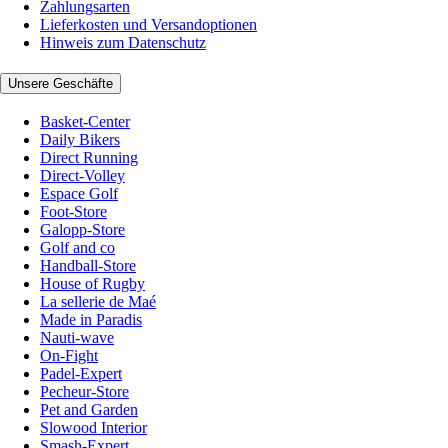
Zahlungsarten
Lieferkosten und Versandoptionen
Hinweis zum Datenschutz
Unsere Geschäfte
Basket-Center
Daily Bikers
Direct Running
Direct-Volley
Espace Golf
Foot-Store
Galopp-Store
Golf and co
Handball-Store
House of Rugby
La sellerie de Maé
Made in Paradis
Nauti-wave
On-Fight
Padel-Expert
Pecheur-Store
Pet and Garden
Slowood Interior
Smash-Expert