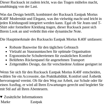
Dieser Rucksack ist zudem leicht, was das Tragen mühelos macht,
unabhängig von der Last.
Was das Design betrifft, kombiniert der Rucksack Eastpak Morius
K40F Modernität und Eleganz, was ihn vielseitig macht und leicht in
jeden Kleidungsstil integriert werden kann. Egal ob Sie Jeans und T-
Shirt oder formellere Kleidung tragen, dieser Rucksack passt sich
Ihrem Look an und verleiht ihm eine dynamische Note.
Die Hauptmerkmale des Rucksacks Eastpak Morius K40F umfassen:
Robuste Bauweise für den täglichen Gebrauch
Vielzahl an Stauraumtaschen für optimale Organisation
Ergonomische Schulterriemen für zusätzlichen Komfort
Belüftetes Rückenpanel für angenehmen Transport
Zeitgemäßes Design, das für verschiedene Anlässe geeignet ist
Wenn Sie sich für den Rucksack Eastpak Morius K40F entscheiden,
wählen Sie ein Accessoire, das Praktikabilität, Komfort und Ästhetik
hervorragend vereint. Ob für den Weg zur Arbeit, zur Schule oder für
einen Ausflug, er wird all Ihren Erwartungen gerecht und begleitet Sie
mit Stil auf all Ihren Abenteuern.
Zusätzliche Informationen
Marke
Eastpak