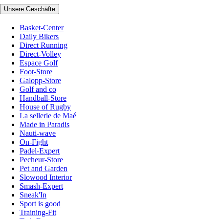
Unsere Geschäfte
Basket-Center
Daily Bikers
Direct Running
Direct-Volley
Espace Golf
Foot-Store
Galopp-Store
Golf and co
Handball-Store
House of Rugby
La sellerie de Maé
Made in Paradis
Nauti-wave
On-Fight
Padel-Expert
Pecheur-Store
Pet and Garden
Slowood Interior
Smash-Expert
Sneak'In
Sport is good
Training-Fit