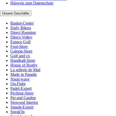
Hinweis zum Datenschutz
Unsere Geschäfte
Basket-Center
Daily Bikers
Direct Running
Direct-Volley
Espace Golf
Foot-Store
Galopp-Store
Golf and co
Handball-Store
House of Rugby
La sellerie de Maé
Made in Paradis
Nauti-wave
On-Fight
Padel-Expert
Pecheur-Store
Pet and Garden
Slowood Interior
Smash-Expert
Sneak'In