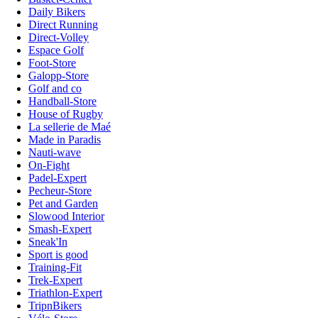
Daily Bikers
Direct Running
Direct-Volley
Espace Golf
Foot-Store
Galopp-Store
Golf and co
Handball-Store
House of Rugby
La sellerie de Maé
Made in Paradis
Nauti-wave
On-Fight
Padel-Expert
Pecheur-Store
Pet and Garden
Slowood Interior
Smash-Expert
Sneak'In
Sport is good
Training-Fit
Trek-Expert
Triathlon-Expert
TripnBikers