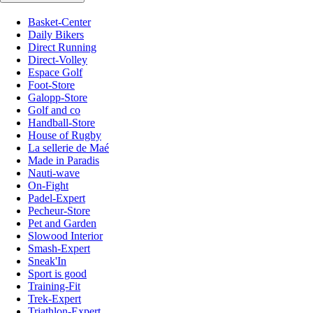
Basket-Center
Daily Bikers
Direct Running
Direct-Volley
Espace Golf
Foot-Store
Galopp-Store
Golf and co
Handball-Store
House of Rugby
La sellerie de Maé
Made in Paradis
Nauti-wave
On-Fight
Padel-Expert
Pecheur-Store
Pet and Garden
Slowood Interior
Smash-Expert
Sneak'In
Sport is good
Training-Fit
Trek-Expert
Triathlon-Expert