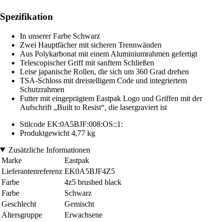
Spezifikation
In unserer Farbe Schwarz
Zwei Hauptfächer mit sicheren Trennwänden
Aus Polykarbonat mit einem Aluminiumrahmen gefertigt
Telescopischer Griff mit sanftem Schließen
Leise japanische Rollen, die sich um 360 Grad drehen
TSA-Schloss mit dreistelligem Code und integriertem
Schutzrahmen
Futter mit eingeprägtem Eastpak Logo und Griffen mit der
Aufschrift „Built to Resist“, die lasergraviert ist
Stilcode EK:0A5BJF:008:OS::1:
Produktgewicht 4,77 kg
Zusätzliche Informationen
Marke
Eastpak
Lieferantenreferenz
EK0A5BJF4Z5
Farbe
4z5 brushed black
Farbe
Schwarz
Geschlecht
Gemischt
Altersgruppe
Erwachsene