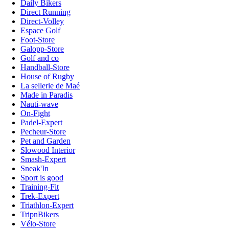
Daily Bikers
Direct Running
Direct-Volley
Espace Golf
Foot-Store
Galopp-Store
Golf and co
Handball-Store
House of Rugby
La sellerie de Maé
Made in Paradis
Nauti-wave
On-Fight
Padel-Expert
Pecheur-Store
Pet and Garden
Slowood Interior
Smash-Expert
Sneak'In
Sport is good
Training-Fit
Trek-Expert
Triathlon-Expert
TripnBikers
Vélo-Store