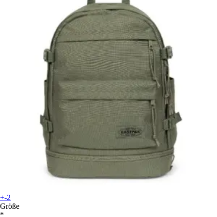
+-2
Größe
*