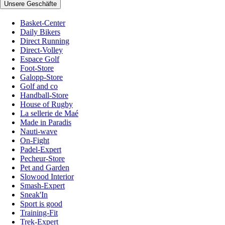
Unsere Geschäfte
Basket-Center
Daily Bikers
Direct Running
Direct-Volley
Espace Golf
Foot-Store
Galopp-Store
Golf and co
Handball-Store
House of Rugby
La sellerie de Maé
Made in Paradis
Nauti-wave
On-Fight
Padel-Expert
Pecheur-Store
Pet and Garden
Slowood Interior
Smash-Expert
Sneak'In
Sport is good
Training-Fit
Trek-Expert