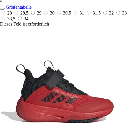
*
Größentabelle
28
28,5
29
30
30,5
31
31,5
32
33
33,5
34
Dieses Feld ist erforderlich