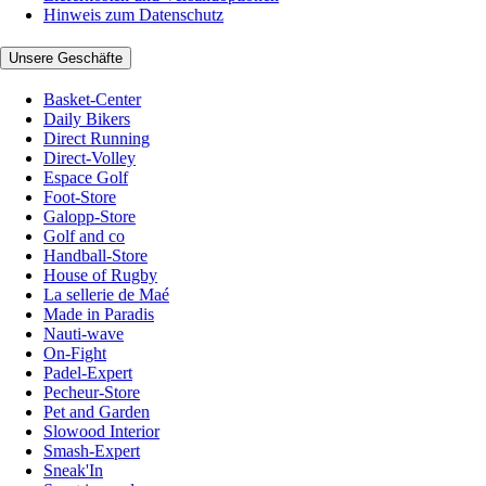
Hinweis zum Datenschutz
Unsere Geschäfte
Basket-Center
Daily Bikers
Direct Running
Direct-Volley
Espace Golf
Foot-Store
Galopp-Store
Golf and co
Handball-Store
House of Rugby
La sellerie de Maé
Made in Paradis
Nauti-wave
On-Fight
Padel-Expert
Pecheur-Store
Pet and Garden
Slowood Interior
Smash-Expert
Sneak'In