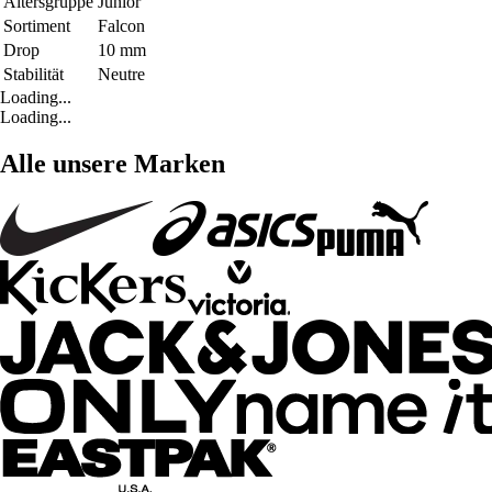
Altersgruppe
Junior
Sortiment
Falcon
Drop
10 mm
Stabilität
Neutre
Loading...
Loading...
Alle unsere Marken