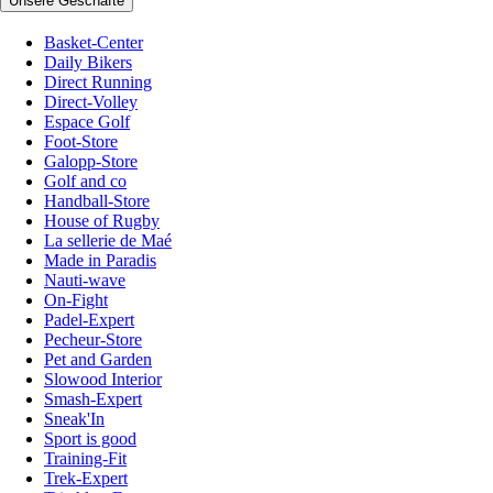
Unsere Geschäfte
Basket-Center
Daily Bikers
Direct Running
Direct-Volley
Espace Golf
Foot-Store
Galopp-Store
Golf and co
Handball-Store
House of Rugby
La sellerie de Maé
Made in Paradis
Nauti-wave
On-Fight
Padel-Expert
Pecheur-Store
Pet and Garden
Slowood Interior
Smash-Expert
Sneak'In
Sport is good
Training-Fit
Trek-Expert