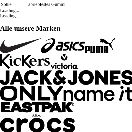
Sohle
abriebfestes Gummi
Loading...
Loading...
Alle unsere Marken