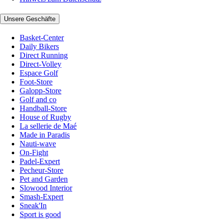
Unsere Geschäfte
Basket-Center
Daily Bikers
Direct Running
Direct-Volley
Espace Golf
Foot-Store
Galopp-Store
Golf and co
Handball-Store
House of Rugby
La sellerie de Maé
Made in Paradis
Nauti-wave
On-Fight
Padel-Expert
Pecheur-Store
Pet and Garden
Slowood Interior
Smash-Expert
Sneak'In
Sport is good