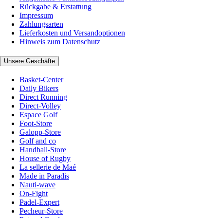
Rückgabe & Erstattung
Impressum
Zahlungsarten
Lieferkosten und Versandoptionen
Hinweis zum Datenschutz
Unsere Geschäfte
Basket-Center
Daily Bikers
Direct Running
Direct-Volley
Espace Golf
Foot-Store
Galopp-Store
Golf and co
Handball-Store
House of Rugby
La sellerie de Maé
Made in Paradis
Nauti-wave
On-Fight
Padel-Expert
Pecheur-Store