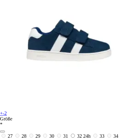
+-2
Größe
*
27
28
29
30
31
32
24h
33
34