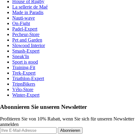
House of Rugby
La sellerie de Maé
Made in Paradis
Nauti-wave
On-Fight
Padel-Expert
Pecheur-Store
Pet and Garden
Slowood Interior
Smash-Expert
Sneak'In
Sport is good
Training-Fit
Trek-Expert
Triathlon-Expert
TripnBikers
Vélo-Store
Winter-Expert
Abonnieren Sie unseren Newsletter
Profitieren Sie von 10% Rabatt, wenn Sie sich für unseren Newsletter
anmelden
Abonnieren