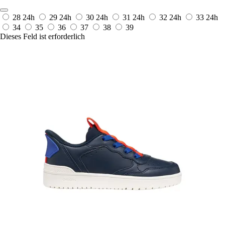
28
24h
29
24h
30
24h
31
24h
32
24h
33
24h
34
35
36
37
38
39
Dieses Feld ist erforderlich