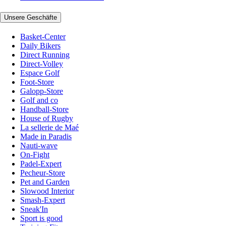
Unsere Geschäfte
Basket-Center
Daily Bikers
Direct Running
Direct-Volley
Espace Golf
Foot-Store
Galopp-Store
Golf and co
Handball-Store
House of Rugby
La sellerie de Maé
Made in Paradis
Nauti-wave
On-Fight
Padel-Expert
Pecheur-Store
Pet and Garden
Slowood Interior
Smash-Expert
Sneak'In
Sport is good