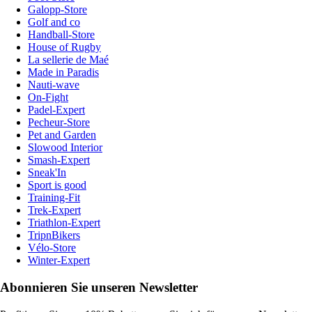
Galopp-Store
Golf and co
Handball-Store
House of Rugby
La sellerie de Maé
Made in Paradis
Nauti-wave
On-Fight
Padel-Expert
Pecheur-Store
Pet and Garden
Slowood Interior
Smash-Expert
Sneak'In
Sport is good
Training-Fit
Trek-Expert
Triathlon-Expert
TripnBikers
Vélo-Store
Winter-Expert
Abonnieren Sie unseren Newsletter