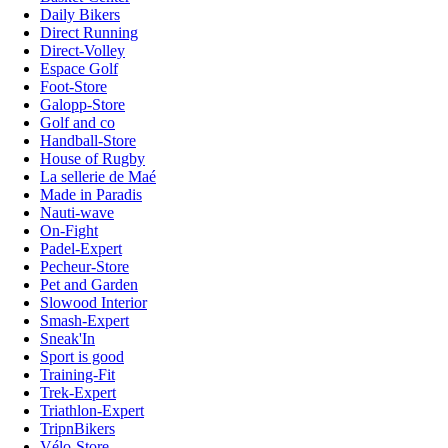
Daily Bikers
Direct Running
Direct-Volley
Espace Golf
Foot-Store
Galopp-Store
Golf and co
Handball-Store
House of Rugby
La sellerie de Maé
Made in Paradis
Nauti-wave
On-Fight
Padel-Expert
Pecheur-Store
Pet and Garden
Slowood Interior
Smash-Expert
Sneak'In
Sport is good
Training-Fit
Trek-Expert
Triathlon-Expert
TripnBikers
Vélo-Store