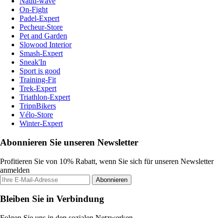
Nauti-wave
On-Fight
Padel-Expert
Pecheur-Store
Pet and Garden
Slowood Interior
Smash-Expert
Sneak'In
Sport is good
Training-Fit
Trek-Expert
Triathlon-Expert
TripnBikers
Vélo-Store
Winter-Expert
Abonnieren Sie unseren Newsletter
Profitieren Sie von 10% Rabatt, wenn Sie sich für unseren Newsletter
anmelden
Abonnieren
Bleiben Sie in Verbindung
Folgen Sie uns in den sozialen Netzwerken