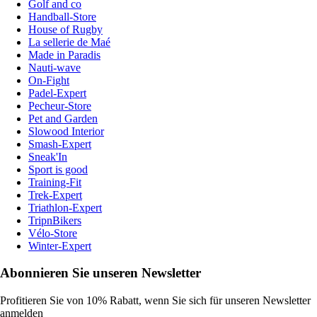
Golf and co
Handball-Store
House of Rugby
La sellerie de Maé
Made in Paradis
Nauti-wave
On-Fight
Padel-Expert
Pecheur-Store
Pet and Garden
Slowood Interior
Smash-Expert
Sneak'In
Sport is good
Training-Fit
Trek-Expert
Triathlon-Expert
TripnBikers
Vélo-Store
Winter-Expert
Abonnieren Sie unseren Newsletter
Profitieren Sie von 10% Rabatt, wenn Sie sich für unseren Newsletter
anmelden