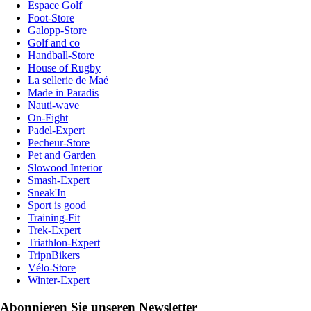
Espace Golf
Foot-Store
Galopp-Store
Golf and co
Handball-Store
House of Rugby
La sellerie de Maé
Made in Paradis
Nauti-wave
On-Fight
Padel-Expert
Pecheur-Store
Pet and Garden
Slowood Interior
Smash-Expert
Sneak'In
Sport is good
Training-Fit
Trek-Expert
Triathlon-Expert
TripnBikers
Vélo-Store
Winter-Expert
Abonnieren Sie unseren Newsletter