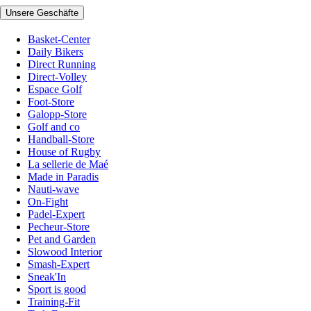
Unsere Geschäfte
Basket-Center
Daily Bikers
Direct Running
Direct-Volley
Espace Golf
Foot-Store
Galopp-Store
Golf and co
Handball-Store
House of Rugby
La sellerie de Maé
Made in Paradis
Nauti-wave
On-Fight
Padel-Expert
Pecheur-Store
Pet and Garden
Slowood Interior
Smash-Expert
Sneak'In
Sport is good
Training-Fit