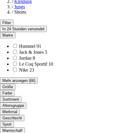
/
Kleidung
/
Jungs
/
Shorts
Filter
In 24 Stunden versendet
Marke
Hummel
91
Jack & Jones
5
Jordan
8
Le Coq Sportif
10
Nike
23
Mehr anzeigen
(66)
Größe
Farbe
Sortiment
Altersgruppe
Merkmal
Geschlecht
Sport
Mannschaft