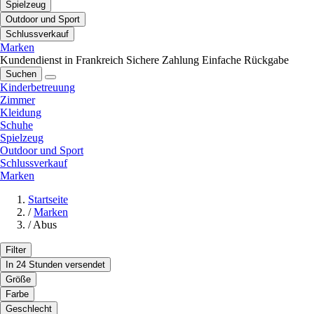
Spielzeug
Outdoor und Sport
Schlussverkauf
Marken
Kundendienst in Frankreich
Sichere Zahlung
Einfache Rückgabe
Suchen
Kinderbetreuung
Zimmer
Kleidung
Schuhe
Spielzeug
Outdoor und Sport
Schlussverkauf
Marken
Startseite
/
Marken
/
Abus
Filter
In 24 Stunden versendet
Größe
Farbe
Geschlecht