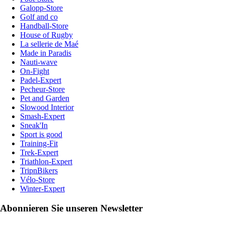
Galopp-Store
Golf and co
Handball-Store
House of Rugby
La sellerie de Maé
Made in Paradis
Nauti-wave
On-Fight
Padel-Expert
Pecheur-Store
Pet and Garden
Slowood Interior
Smash-Expert
Sneak'In
Sport is good
Training-Fit
Trek-Expert
Triathlon-Expert
TripnBikers
Vélo-Store
Winter-Expert
Abonnieren Sie unseren Newsletter