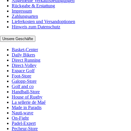
Allgemeine Verkaufsbedingungen
Rückgabe & Erstattung
Impressum
Zahlungsarten
Lieferkosten und Versandoptionen
Hinweis zum Datenschutz
Unsere Geschäfte
Basket-Center
Daily Bikers
Direct Running
Direct-Volley
Espace Golf
Foot-Store
Galopp-Store
Golf and co
Handball-Store
House of Rugby
La sellerie de Maé
Made in Paradis
Nauti-wave
On-Fight
Padel-Expert
Pecheur-Store