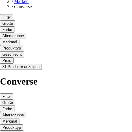
/
Marken
/
Converse
Filter
Größe
Farbe
Altersgruppe
Merkmal
Produkttyp
Geschlecht
Preis
81 Produkte anzeigen
Converse
Filter
Größe
Farbe
Altersgruppe
Merkmal
Produkttyp