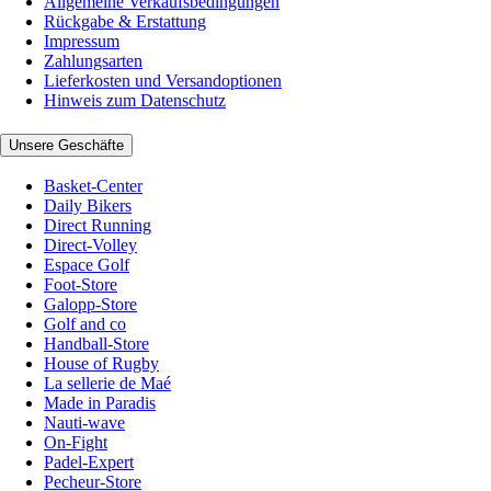
Allgemeine Verkaufsbedingungen
Rückgabe & Erstattung
Impressum
Zahlungsarten
Lieferkosten und Versandoptionen
Hinweis zum Datenschutz
Unsere Geschäfte
Basket-Center
Daily Bikers
Direct Running
Direct-Volley
Espace Golf
Foot-Store
Galopp-Store
Golf and co
Handball-Store
House of Rugby
La sellerie de Maé
Made in Paradis
Nauti-wave
On-Fight
Padel-Expert
Pecheur-Store