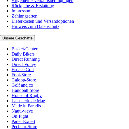
Allgemeine Verkaufsbedingungen
Rückgabe & Erstattung
Impressum
Zahlungsarten
Lieferkosten und Versandoptionen
Hinweis zum Datenschutz
Unsere Geschäfte
Basket-Center
Daily Bikers
Direct Running
Direct-Volley
Espace Golf
Foot-Store
Galopp-Store
Golf and co
Handball-Store
House of Rugby
La sellerie de Maé
Made in Paradis
Nauti-wave
On-Fight
Padel-Expert
Pecheur-Store