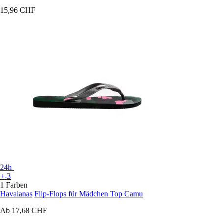
15,96 CHF
24h
+-3
1 Farben
Havaianas
Flip-Flops für Mädchen Top Camu
Ab
17,68 CHF