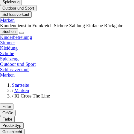
Spielzeug
Outdoor und Sport
Schlussverkauf
Marken
Kundendienst in Frankreich
Sichere Zahlung
Einfache Rückgabe
Suchen
Kinderbetreuung
Zimmer
Kleidung
Schuhe
Spielzeug
Outdoor und Sport
Schlussverkauf
Marken
Startseite
/
Marken
/
IQ Cross The Line
Filter
Größe
Farbe
Produkttyp
Geschlecht