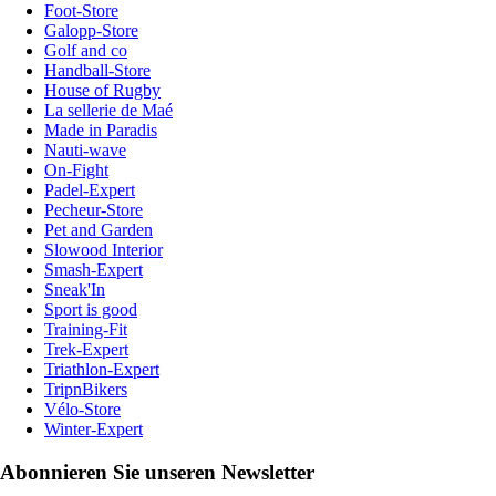
Foot-Store
Galopp-Store
Golf and co
Handball-Store
House of Rugby
La sellerie de Maé
Made in Paradis
Nauti-wave
On-Fight
Padel-Expert
Pecheur-Store
Pet and Garden
Slowood Interior
Smash-Expert
Sneak'In
Sport is good
Training-Fit
Trek-Expert
Triathlon-Expert
TripnBikers
Vélo-Store
Winter-Expert
Abonnieren Sie unseren Newsletter