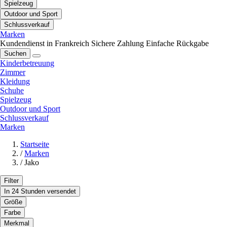
Spielzeug
Outdoor und Sport
Schlussverkauf
Marken
Kundendienst in Frankreich
Sichere Zahlung
Einfache Rückgabe
Suchen
Kinderbetreuung
Zimmer
Kleidung
Schuhe
Spielzeug
Outdoor und Sport
Schlussverkauf
Marken
Startseite
/
Marken
/
Jako
Filter
In 24 Stunden versendet
Größe
Farbe
Merkmal