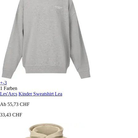
+-3
1 Farben
Les'Arcs
Kinder Sweatshirt Lea
Ab
55,73 CHF
33,43 CHF