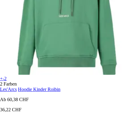
+-2
2 Farben
Les'Arcs
Hoodie Kinder Roibin
Ab
60,38 CHF
36,22 CHF