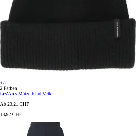
+-2
2 Farben
Les'Arcs
Mütze Kind Veik
Ab
23,21 CHF
13,92 CHF