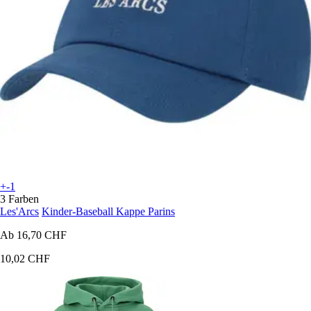
+-1
3 Farben
Les'Arcs
Kinder-Baseball Kappe Parins
Ab
16,70 CHF
10,02 CHF