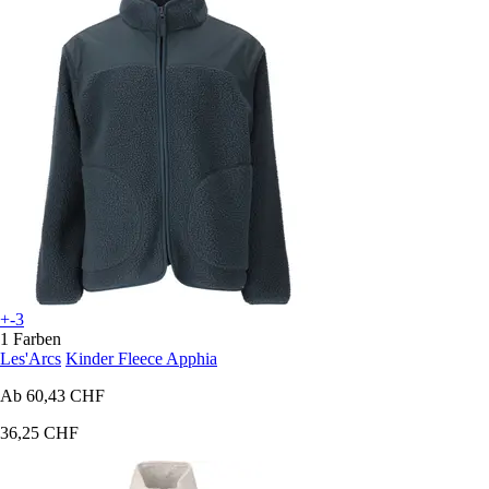
+-3
1 Farben
Les'Arcs
Kinder Fleece Apphia
Ab
60,43 CHF
36,25 CHF