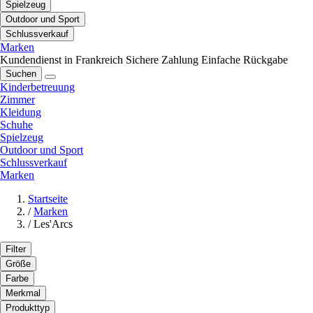
Spielzeug
Outdoor und Sport
Schlussverkauf
Marken
Kundendienst in Frankreich
Sichere Zahlung
Einfache Rückgabe
Suchen
Kinderbetreuung
Zimmer
Kleidung
Schuhe
Spielzeug
Outdoor und Sport
Schlussverkauf
Marken
Startseite
/
Marken
/
Les'Arcs
Filter
Größe
Farbe
Merkmal
Produkttyp