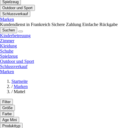
Spielzeug
Outdoor und Sport
Schlussverkauf
Marken
Kundendienst in Frankreich
Sichere Zahlung
Einfache Rückgabe
Suchen
Kinderbetreuung
Zimmer
Kleidung
Schuhe
Spielzeug
Outdoor und Sport
Schlussverkauf
Marken
Startseite
/
Marken
/
Mattel
Filter
Größe
Farbe
Age Mini
Produkttyp