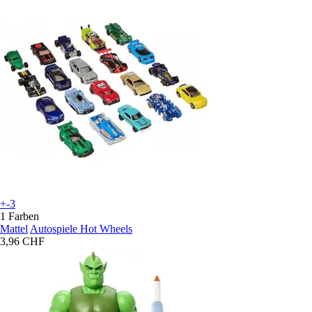
+-3
1 Farben
Mattel
Autospiele Hot Wheels
3,96 CHF