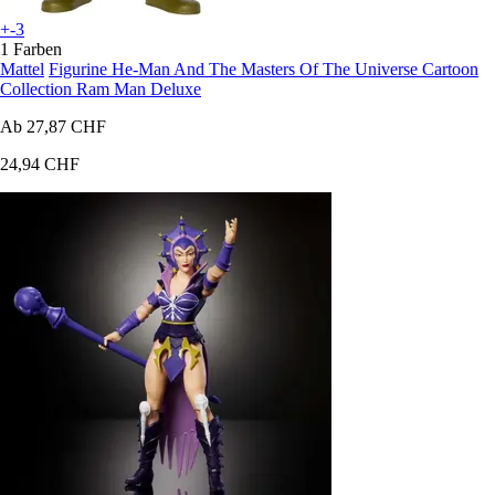
+-3
1 Farben
Mattel
Figurine He-Man And The Masters Of The Universe Cartoon
Collection Ram Man Deluxe
Ab
27,87 CHF
24,94 CHF