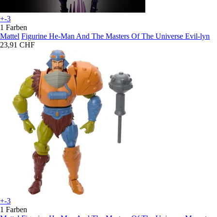
+-3
1 Farben
Mattel
Figurine He-Man And The Masters Of The Universe Evil-lyn
23,91 CHF
+-3
1 Farben