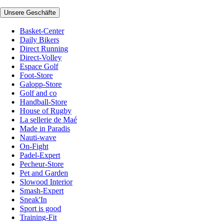
Unsere Geschäfte
Basket-Center
Daily Bikers
Direct Running
Direct-Volley
Espace Golf
Foot-Store
Galopp-Store
Golf and co
Handball-Store
House of Rugby
La sellerie de Maé
Made in Paradis
Nauti-wave
On-Fight
Padel-Expert
Pecheur-Store
Pet and Garden
Slowood Interior
Smash-Expert
Sneak'In
Sport is good
Training-Fit