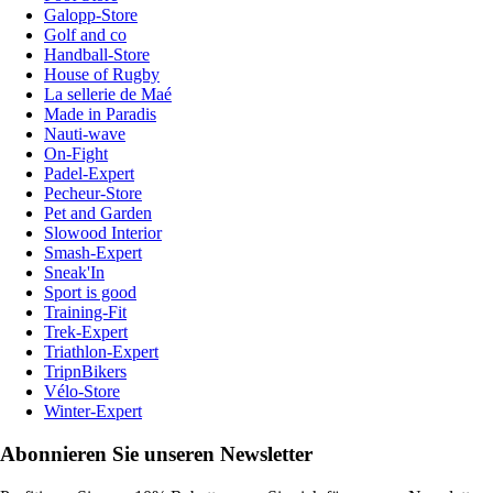
Galopp-Store
Golf and co
Handball-Store
House of Rugby
La sellerie de Maé
Made in Paradis
Nauti-wave
On-Fight
Padel-Expert
Pecheur-Store
Pet and Garden
Slowood Interior
Smash-Expert
Sneak'In
Sport is good
Training-Fit
Trek-Expert
Triathlon-Expert
TripnBikers
Vélo-Store
Winter-Expert
Abonnieren Sie unseren Newsletter