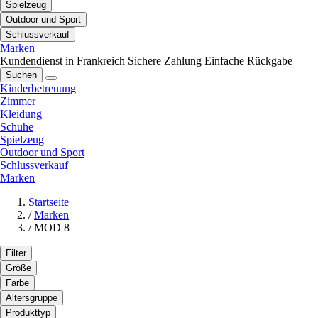
Spielzeug
Outdoor und Sport
Schlussverkauf
Marken
Kundendienst in Frankreich
Sichere Zahlung
Einfache Rückgabe
Suchen
Kinderbetreuung
Zimmer
Kleidung
Schuhe
Spielzeug
Outdoor und Sport
Schlussverkauf
Marken
Startseite
/
Marken
/
MOD 8
Filter
Größe
Farbe
Altersgruppe
Produkttyp