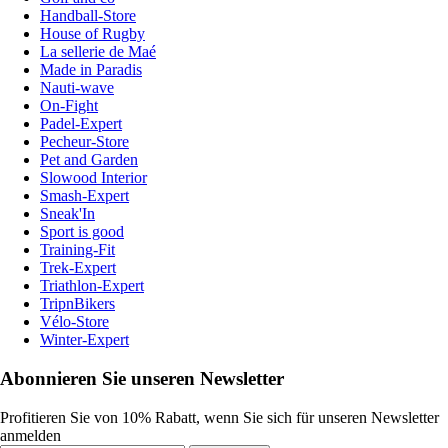
Handball-Store
House of Rugby
La sellerie de Maé
Made in Paradis
Nauti-wave
On-Fight
Padel-Expert
Pecheur-Store
Pet and Garden
Slowood Interior
Smash-Expert
Sneak'In
Sport is good
Training-Fit
Trek-Expert
Triathlon-Expert
TripnBikers
Vélo-Store
Winter-Expert
Abonnieren Sie unseren Newsletter
Profitieren Sie von 10% Rabatt, wenn Sie sich für unseren Newsletter
anmelden