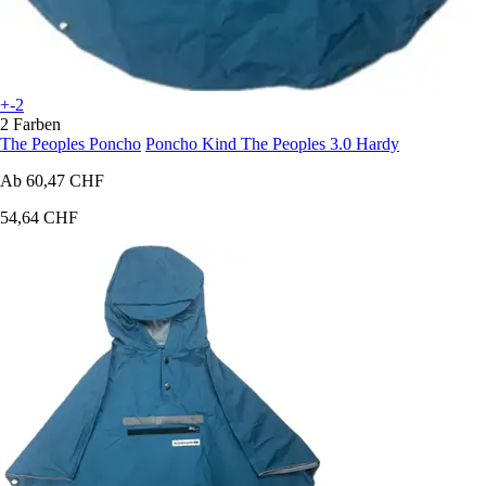
+-2
2 Farben
The Peoples Poncho
Poncho Kind The Peoples 3.0 Hardy
Ab
60,47 CHF
54,64 CHF