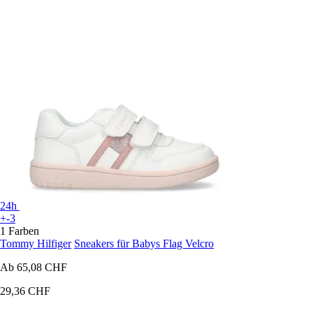
24h
+-3
1 Farben
Tommy Hilfiger
Sneakers für Babys Flag Velcro
Ab
65,08 CHF
29,36 CHF