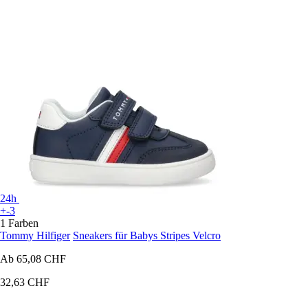
24h
+-3
1 Farben
Tommy Hilfiger
Sneakers für Babys Stripes Velcro
Ab
65,08 CHF
32,63 CHF