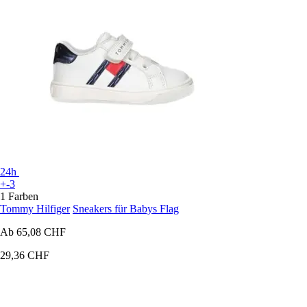
24h
+-3
1 Farben
Tommy Hilfiger
Sneakers für Babys Flag
Ab
65,08 CHF
29,36 CHF