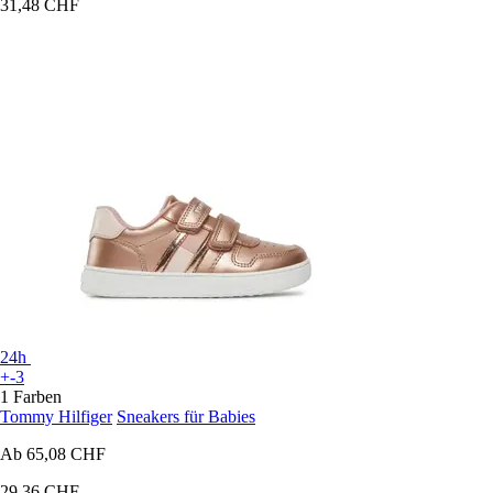
31,48 CHF
24h
+-3
1 Farben
Tommy Hilfiger
Sneakers für Babies
Ab
65,08 CHF
29,36 CHF