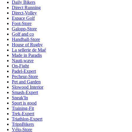
Daily Bikers
Direct Running
Direct-Volley
Espace Golf
Foot-Store
Galopp-Store
Golf and co
Handball-Store
House of Rugby
La sellerie de Maé
Made in Paradis
Nauti-wave
On-Fight
Padel-Expert
Pecheur-Store
Pet and Garden
Slowood Interior
Smash-Expert
Sneak'In
Sport is good
Training-Fit
Trek-Expert
Triathlon-Expert
TripnBikers
Vélo-Store