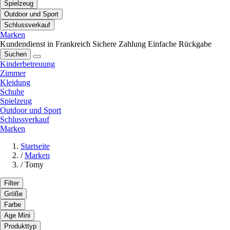
Spielzeug
Outdoor und Sport
Schlussverkauf
Marken
Kundendienst in Frankreich
Sichere Zahlung
Einfache Rückgabe
Suchen
Kinderbetreuung
Zimmer
Kleidung
Schuhe
Spielzeug
Outdoor und Sport
Schlussverkauf
Marken
Startseite
/
Marken
/
Tomy
Filter
Größe
Farbe
Age Mini
Produkttyp