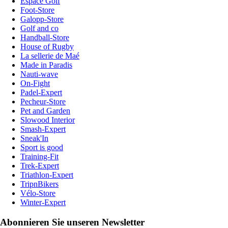
Espace Golf
Foot-Store
Galopp-Store
Golf and co
Handball-Store
House of Rugby
La sellerie de Maé
Made in Paradis
Nauti-wave
On-Fight
Padel-Expert
Pecheur-Store
Pet and Garden
Slowood Interior
Smash-Expert
Sneak'In
Sport is good
Training-Fit
Trek-Expert
Triathlon-Expert
TripnBikers
Vélo-Store
Winter-Expert
Abonnieren Sie unseren Newsletter