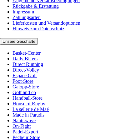
Allgemeine Verkaufsbedingungen
Rückgabe & Erstattung
Impressum
Zahlungsarten
Lieferkosten und Versandoptionen
Hinweis zum Datenschutz
Unsere Geschäfte
Basket-Center
Daily Bikers
Direct Running
Direct-Volley
Espace Golf
Foot-Store
Galopp-Store
Golf and co
Handball-Store
House of Rugby
La sellerie de Maé
Made in Paradis
Nauti-wave
On-Fight
Padel-Expert
Pecheur-Store