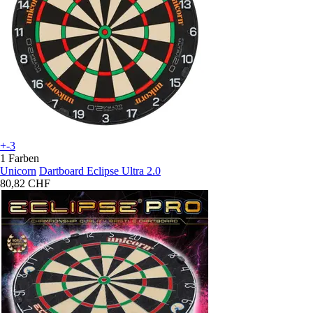
+-3
1 Farben
Unicorn
Dartboard Eclipse Ultra 2.0
80,82 CHF