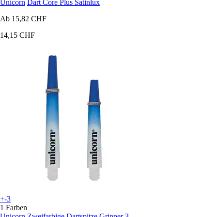
Unicorn
Dart Core Plus Satinlux
Ab
15,82 CHF
14,15 CHF
+-3
1 Farben
Unicorn
Zweifarbige Dartspitze Gripper 3