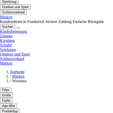
Spielzeug
Outdoor und Sport
Schlussverkauf
Marken
Kundendienst in Frankreich
Sichere Zahlung
Einfache Rückgabe
Suchen
Kinderbetreuung
Zimmer
Kleidung
Schuhe
Spielzeug
Outdoor und Sport
Schlussverkauf
Marken
Startseite
/
Marken
/
Woomax
Filter
Größe
Farbe
Age Mini
Produkttyp