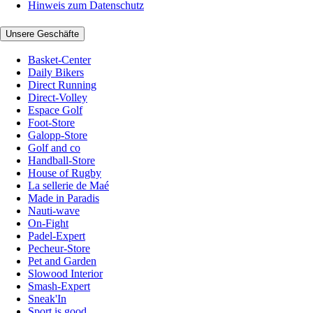
Hinweis zum Datenschutz
Unsere Geschäfte
Basket-Center
Daily Bikers
Direct Running
Direct-Volley
Espace Golf
Foot-Store
Galopp-Store
Golf and co
Handball-Store
House of Rugby
La sellerie de Maé
Made in Paradis
Nauti-wave
On-Fight
Padel-Expert
Pecheur-Store
Pet and Garden
Slowood Interior
Smash-Expert
Sneak'In
Sport is good