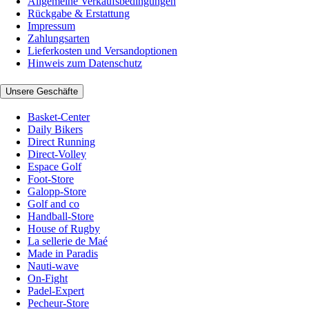
Allgemeine Verkaufsbedingungen
Rückgabe & Erstattung
Impressum
Zahlungsarten
Lieferkosten und Versandoptionen
Hinweis zum Datenschutz
Unsere Geschäfte
Basket-Center
Daily Bikers
Direct Running
Direct-Volley
Espace Golf
Foot-Store
Galopp-Store
Golf and co
Handball-Store
House of Rugby
La sellerie de Maé
Made in Paradis
Nauti-wave
On-Fight
Padel-Expert
Pecheur-Store