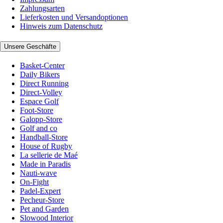
Zahlungsarten
Lieferkosten und Versandoptionen
Hinweis zum Datenschutz
Unsere Geschäfte
Basket-Center
Daily Bikers
Direct Running
Direct-Volley
Espace Golf
Foot-Store
Galopp-Store
Golf and co
Handball-Store
House of Rugby
La sellerie de Maé
Made in Paradis
Nauti-wave
On-Fight
Padel-Expert
Pecheur-Store
Pet and Garden
Slowood Interior