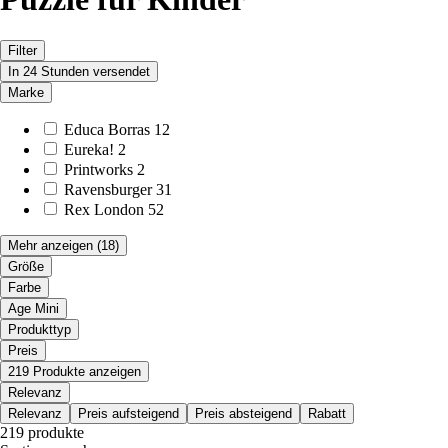
Filter
In 24 Stunden versendet
Marke
Educa Borras
12
Eureka!
2
Printworks
2
Ravensburger
31
Rex London
52
Mehr anzeigen
(18)
Größe
Farbe
Age Mini
Produkttyp
Preis
219 Produkte anzeigen
Relevanz
Relevanz
Preis aufsteigend
Preis absteigend
Rabatt
219 produkte