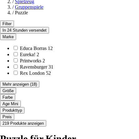
/
Spielzeug
/
Gruppenspiele
/
Puzzle
Filter
In 24 Stunden versendet
Marke
Educa Borras
12
Eureka!
2
Printworks
2
Ravensburger
31
Rex London
52
Mehr anzeigen
(18)
Größe
Farbe
Age Mini
Produkttyp
Preis
219 Produkte anzeigen
Puzzle für Kinder