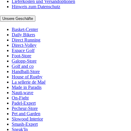
Lieferkosten und Versandoptionen
Hinweis zum Datenschutz
Unsere Geschäfte
Basket-Center
Daily Bikers
Direct Running
Direct-Volley
Espace Golf
Foot-Store
Galopp-Store
Golf and co
Handball-Store
House of Rugby
La sellerie de Maé
Made in Paradis
Nauti-wave
On-Fight
Padel-Expert
Pecheur-Store
Pet and Garden
Slowood Interior
Smash-Expert
Sneak'In