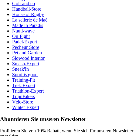
Golf and co
Handball-Store
House of Rugby
La sellerie de Maé
Made in Paradis
Nauti-wave
On-Fight
Padel-Expert
Pecheur-Store
Pet and Garden
Slowood Interior
Smash-Expert
Sneak'In
Sport is good
Training-Fit
Trek-Expert
Triathlon-Expert
TripnBikers
Vélo-Store
Winter-Expert
Abonnieren Sie unseren Newsletter
Profitieren Sie von 10% Rabatt, wenn Sie sich für unseren Newsletter