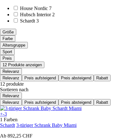
House Nordic
7
Hubsch Interior
2
Schardt
3
Größe
Farbe
Altersgruppe
Sport
Preis
12 Produkte anzeigen
Relevanz
Relevanz
Preis aufsteigend
Preis absteigend
Rabatt
12 produkte
Sortieren nach
Relevanz
Relevanz
Preis aufsteigend
Preis absteigend
Rabatt
+-3
1 Farben
Schardt
3-türiger Schrank Baby Miami
Ab
892,25 CHF