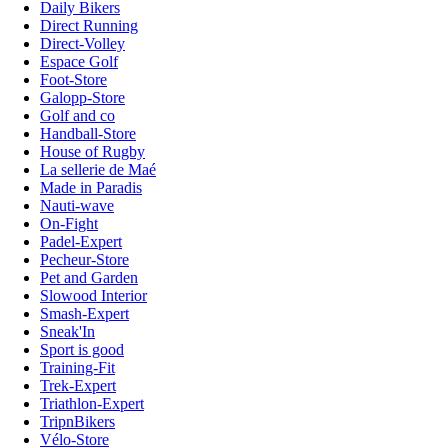
Daily Bikers
Direct Running
Direct-Volley
Espace Golf
Foot-Store
Galopp-Store
Golf and co
Handball-Store
House of Rugby
La sellerie de Maé
Made in Paradis
Nauti-wave
On-Fight
Padel-Expert
Pecheur-Store
Pet and Garden
Slowood Interior
Smash-Expert
Sneak'In
Sport is good
Training-Fit
Trek-Expert
Triathlon-Expert
TripnBikers
Vélo-Store